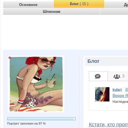
Блог
( 15 )
Основное
Д
Шпионаж
Блог
3
kulari
Beppe Ra
Наглядная
Портрет заполнен на 97 %
Кстати, кто про