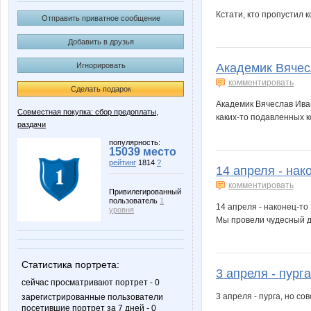
Кстати, кто пропустил 
Отправить приватное сообщение
Добавить в друзья
Игнорировать
Академик Вячесл
комментировать
Сделать подарок
Академик Вячеслав Иван
Совместная покупка: сбор предоплаты,
каких-то подавленных к
раздачи
популярность:
15039 место
рейтинг
1814
?
14 апреля - на
комментировать
Привилегированный
пользователь
1
14 апреля - наконец-т
уровня
Мы провели чудесный де
Статистика портрета:
3 апреля - пурга
сейчас просматривают портрет - 0
3 апреля - пурга, но с
зарегистрированные пользователи
посетившие портрет за 7 дней - 0