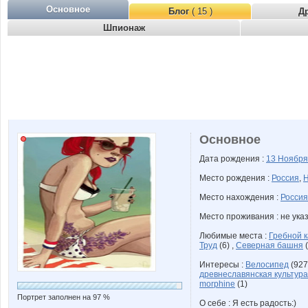
Основное
Блог
( 15 )
Д
Шпионаж
Основное
Дата рождения :
13 Ноябр
Место рождения :
Россия
,
Н
Место нахождения :
Россия
Место проживания : не ука
Любимые места :
Гребной 
Труд
(6) ,
Северная башня
(
Интересы :
Велосипед
(927
древнеславянская культура
morphine
(1)
Портрет заполнен на 97 %
О себе : Я есть радость:)