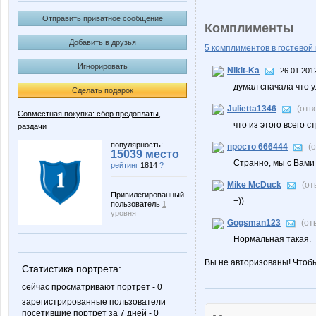
Отправить приватное сообщение
Комплименты
Добавить в друзья
5 комплиментов в гостевой 
Игнорировать
Nikit-Ka
26.01.201
думал сначала что у
Сделать подарок
Julietta1346
(отв
Совместная покупка: сбор предоплаты,
что из этого всего с
раздачи
популярность:
просто 666444
(
15039 место
Странно, мы с Вами
рейтинг
1814
?
Mike McDuck
(от
Привилегированный
+))
пользователь
1
уровня
Gogsman123
(от
Нормальная такая.
Вы не авторизованы! Чтоб
Статистика портрета:
сейчас просматривают портрет - 0
зарегистрированные пользователи
посетившие портрет за 7 дней - 0